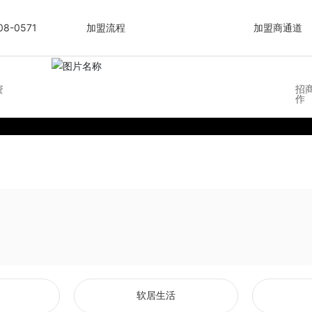
08-0571
加盟流程
加盟商通道
资
招
作
软居生活