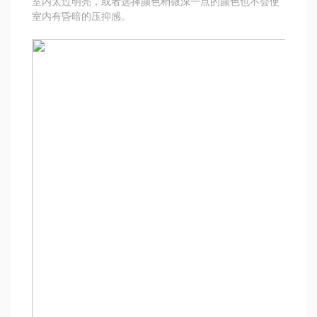
室内太过明亮，或者选择颜色稍微深一点的颜色也不会使
室内有昏暗的压抑感。